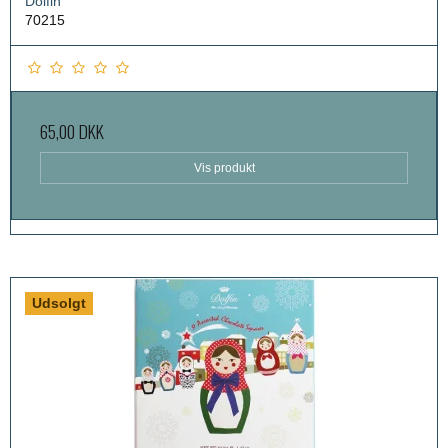
Dolfin
70215
65,00 DKK
Vis produkt
Udsolgt