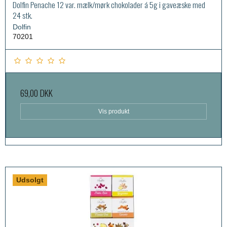
Dolfin Penache 12 var. mælk/mørk chokolader á 5g i gaveæske med
24 stk.
Dolfin
70201
69,00 DKK
Vis produkt
Udsolgt