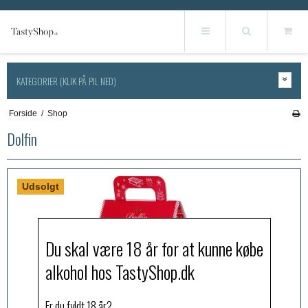
KATEGORIER (KLIK PÅ PIL NED)
Forside
/
Shop
Dolfin
Udsolgt
Du skal være 18 år for at kunne købe
alkohol hos TastyShop.dk
Er du fyldt 18 år?