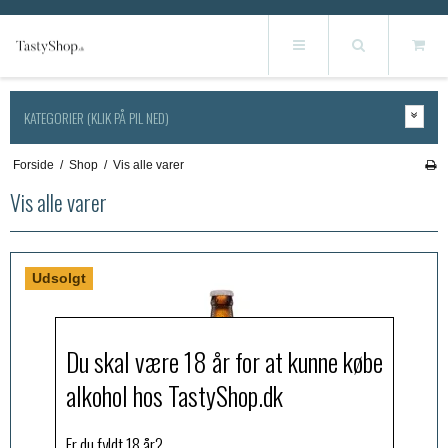
KATEGORIER (KLIK PÅ PIL NED)
Forside
/
Shop
/
Vis alle varer
Vis alle varer
Udsolgt
Du skal være 18 år for at kunne købe
alkohol hos TastyShop.dk
Er du fyldt 18 år?