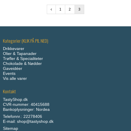
1
2
3
Kategorier (KLIK PÅ PIL NED)
Drikkevarer
Olier & Tapanader
Trøfler & Specialiteter
Chokolade & Nødder
Gaveidéer
Events
Vis alle varer
Kontakt
TastyShop.dk
CVR-nummer: 40415688
Bankoplysninger: Nordea
Telefonnr.: 22278406
E-mail
:
shop@tastyshop.dk
Sitemap