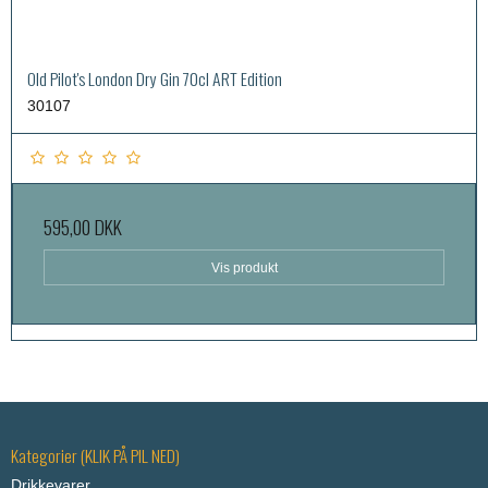
Old Pilot's London Dry Gin 70cl ART Edition
30107
595,00 DKK
Vis produkt
Kategorier (KLIK PÅ PIL NED)
Drikkevarer