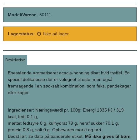
Model/Varenr.:
50111
Lagerstatus:
Ikke på lager
Beskrivelse
Enestående aromatiseret acacia-honning tilsat hvid trøffel. En
speciel delikatesse der er velegnet til oste, men også
fremragende i en sød-salt kombination, som feks.
pandekager
eller kager.
Ingredienser: Næringsværdi pr. 100g: Energi 1335 kJ / 319
kcal, fedt 0,1 g,
mættet fedtsyre 0 g, kulhydrat 79 g, heraf sukker 70,1 g,
protein 0,8 g, salt 0 g. Opbevares mørkt og tørt.
Bedst før: se dato på banderole etiket.
Må ikke gives til børn