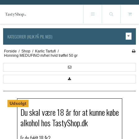
KATEGORIER (KLIK PÅ PIL NED)
Forside
/
Shop
/
Karlic Tartufi
/
Honning MEDUFINO m/hel hvid trøffel 50 gr
Udsolgt
Du skal være 18 år for at kunne købe
alkohol hos TastyShop.dk
Er du fyldt 18 år?