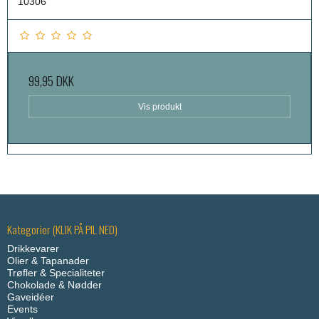
10306
99,95 DKK
Vis produkt
Kategorier (KLIK PÅ PIL NED)
Drikkevarer
Olier & Tapanader
Trøfler & Specialiteter
Chokolade & Nødder
Gaveidéer
Events