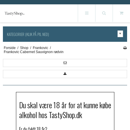
KATEGORIER (KLIK PÅ PIL NED)
Forside
/
Shop
/
Frankovic
/
Frankovic Cabernet Sauvignon rødvin
Du skal være 18 år for at kunne købe
alkohol hos TastyShop.dk
Er du fyldt 18 år?