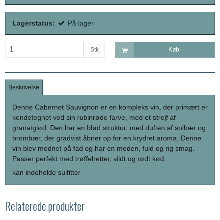
Lagerstatus:
På lager
Stk
Køb
Beskrivelse
Denne Cabernet Sauvignon er en kompleks vin, der primært er
kendetegnet ved sin rubinrøde farve, med et strejf af
granatglød.
Den har en blød struktur, med duften af solbær og
brombær, der gradvist åbner op for en krydret aroma.
Denne
vin blev modnet på fad og har en moden, fuld og rig smag.
Passer perfekt med trøffelretter, vildt og rødt kød.
kan indeholde sulfitter
Relaterede produkter