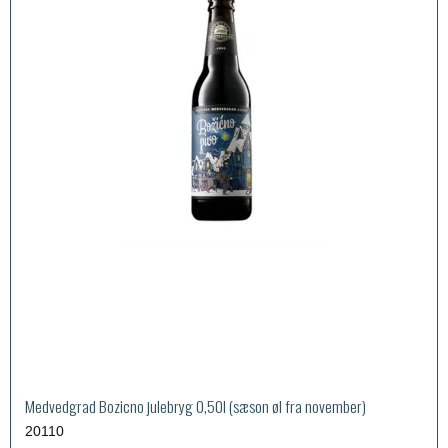
Medvedgrad Bozicno julebryg 0,50l (sæson øl fra november)
20110