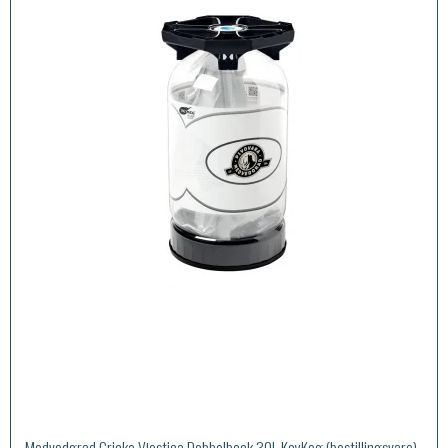
Medvedgrad Gricka Vjestica Dobbelbock 30L KeyKeg (bestillingsvare)