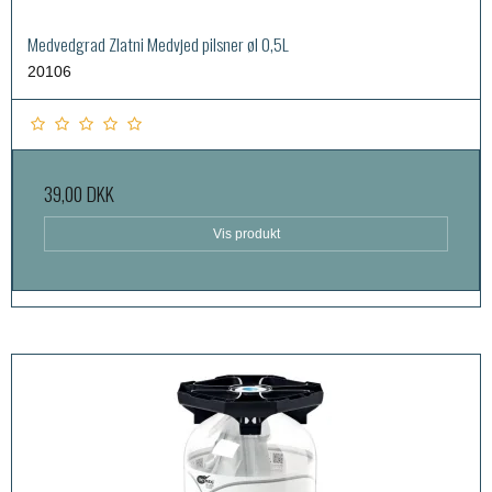
Medvedgrad Zlatni Medvjed pilsner øl 0,5L
20106
39,00 DKK
Vis produkt