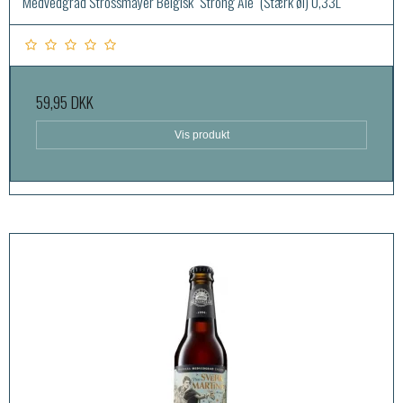
Medvedgrad Strossmayer Belgisk "Strong Ale" (Stærk øl) 0,33L
59,95 DKK
Vis produkt