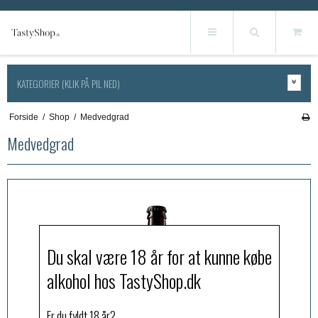
KATEGORIER (KLIK PÅ PIL NED)
Forside
/
Shop
/
Medvedgrad
Medvedgrad
Du skal være 18 år for at kunne købe
alkohol hos TastyShop.dk
Er du fyldt 18 år?