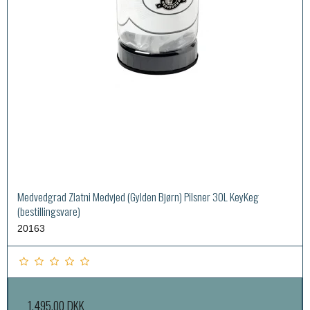
Medvedgrad Zlatni Medvjed (Gylden Bjørn) Pilsner 30L KeyKeg
(bestillingsvare)
20163
1.495,00 DKK