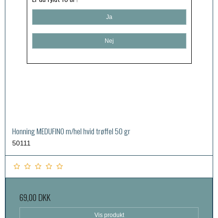
Ja
Nej
Honning MEDUFINO m/hel hvid trøffel 50 gr
50111
69,00 DKK
Vis produkt