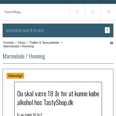
KATEGORIER (KLIK PÅ PIL NED)
Forside
/
Shop
/
Trøfler & Specialiteter
/
Marmelade / Honning
Marmelade / Honning
Udsolgt
Du skal være 18 år for at kunne købe
alkohol hos TastyShop.dk
Er du fyldt 18 år?